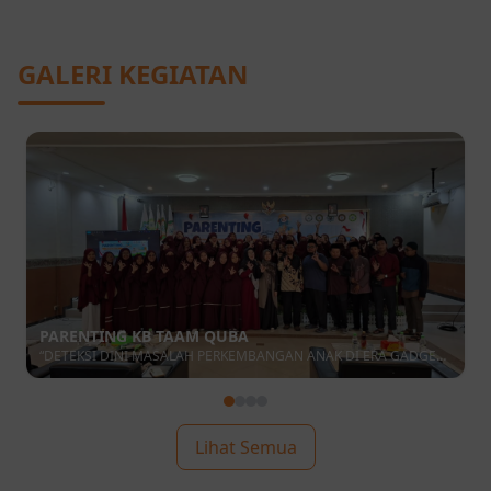
GALERI KEGIATAN
PARENTING KB TAAM QUBA
“DETEKSI DINI MASALAH PERKEMBANGAN ANAK DI ERA GADGET
DAN SCREEN TIME”
Lihat Semua