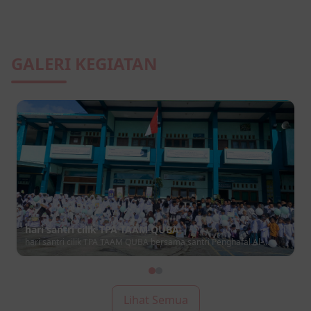
GALERI KEGIATAN
hari santri cilik TPA TAAM QUBA
hari santri cilik TPA TAAM QUBA bersama santri Penghafal Al-
Qur'an Ma'had Bahrusysyifa' Lumajang
Lihat Semua